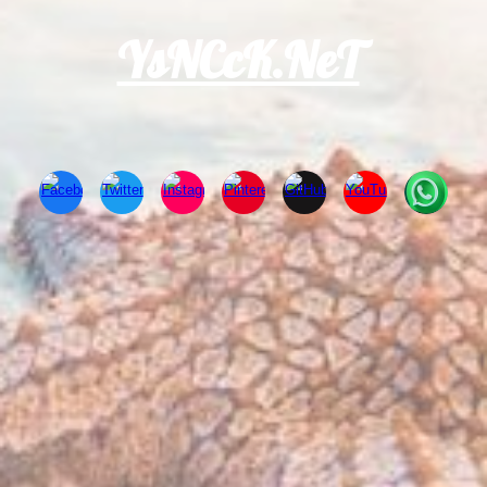
YsNCcK.NeT