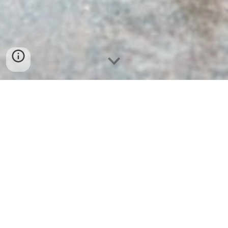
Temel Bilgi Teknolojileri Final Dosyaları..
Web Tasarımı Temelleri ders notları güncellendi.
Eğitim vize örnek sorular...